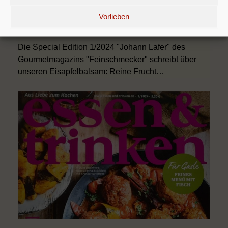
Vorlieben
Der Feinschmecker – Johann Lafer Edition
1/2024 – Aroma satt
Die Special Edition 1/2024 "Johann Lafer" des
Gourmetmagazins "Feinschmecker" schreibt über
unseren Eisapfelbalsam: Reine Frucht…