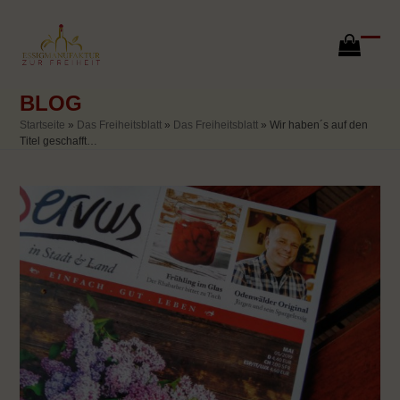
Skip
to
content
go
Ope
Clos
to
mobi
mobi
cart
BLOG
men
men
Startseite
»
Das Freiheitsblatt
»
Das Freiheitsblatt
»
Wir haben´s auf den
Titel geschafft…