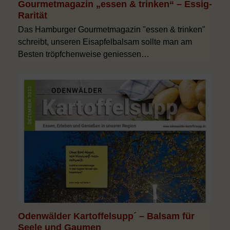
Gourmetmagazin „essen & trinken“ – Essig-
Rarität
Das Hamburger Gourmetmagazin "essen & trinken"
schreibt, unseren Eisapfelbalsam sollte man am
Besten tröpfchenweise geniessen…
Odenwälder Kartoffelsupp´ – Balsam für
Seele und Gaumen