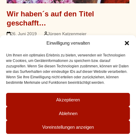
Wir haben´s auf den Titel
geschafft…
26. Juni 2019
Jürgen Katzenmeier
Medienberichte
Einwilligung verwalten
Wir haben es auf den Titel geschafft ?- und zwar auf und
Um Ihnen ein optimales Erlebnis zu bieten, verwenden wir Technologien
in das Servusmagazin! Denen haben unsere
wie Cookies, um Geräteinformationen zu speichern bzw. darauf
zuzugreifen. Wenn Sie diesen Technologien zustimmen, können wir Daten
Fruchtessige und vor Allem unser Spargelessig so gut
wie das Surfverhalten oder eindeutige IDs auf dieser Website verarbeiten.
geschmeckt, dass sie gleich darüber berichten mussten.
Wenn Sie Ihre Einwilligung nicht erteilen oder zurückziehen, können
Habt ihr schon einmal einen Spargelessig…
bestimmte Merkmale und Funktionen beeinträchtigt werden.
Mehr Lesen
Akzeptieren
Ablehnen
Impressum
AGB
Bestellvorgang
Zahlungsarten
Versand
Datenschutz
Widerruf für digitale Inhalte
Widerruf
Voreinstellungen anzeigen
Vertrag widerrufen