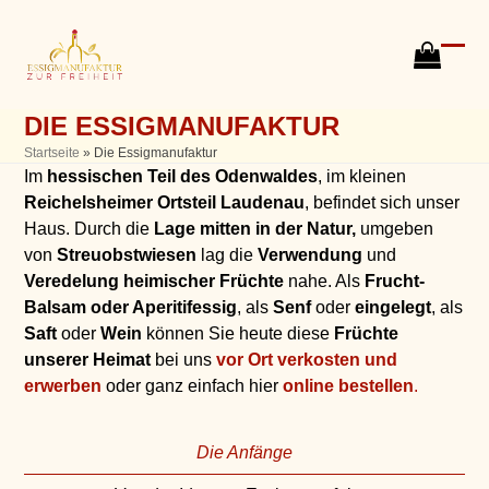
Skip
to
content
go
Ope
Clos
to
mobi
mobi
cart
DIE ESSIGMANUFAKTUR
men
men
Startseite
»
Die Essigmanufaktur
Im
hessischen Teil des Odenwaldes
, im kleinen
Reichelsheimer Ortsteil Laudenau
, befindet sich unser
Haus. Durch die
Lage mitten in der Natur,
umgeben
von
Streuobstwiesen
lag die
Verwendung
und
Veredelung
heimischer Früchte
nahe. Als
Frucht-
Balsam oder Aperitifessig
, als
Senf
oder
eingelegt
, als
Saft
oder
Wein
können Sie heute diese
Früchte
unserer Heimat
bei uns
vor Ort verkosten und
erwerben
oder ganz einfach hier
online bestellen
.
Die Anfänge