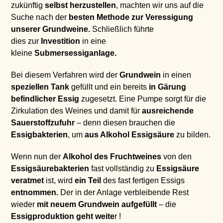
zukünftig
selbst herzustellen
, machten wir uns auf die
Suche nach der
besten Methode zur Veressigung
unserer Grundweine.
Schließlich führte
dies zur
Investition
in eine
kleine
Submerses
siganlage.
Bei diesem Verfahren wird der
Grundwein
in einen
speziell
en Tank
gefüllt und ein bereits
in Gärung
befindlicher Essig
zugesetzt. Eine Pumpe sorgt für die
Zirkulation des Weines und damit für
ausreichende
Sauerstoffzufuhr
– denn diesen brauchen die
Essigbakterien
, um
aus Alkohol Essigsäure
zu bilden.
Wenn nun der
Alkohol des Fruchtweines
von den
Essigsäurebakterien
fast vollständig zu
Essigsäure
veratmet
ist, wird
ein Teil
des fast fertigen Essigs
entnommen.
Der in der Anlage verbleibende Rest
wieder
mit neuem Grundwein aufgefüllt
– die
Essigproduktion geht weite
r !