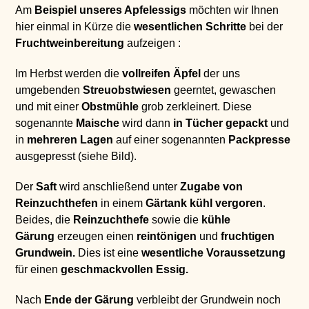
Am
Beispiel unseres Apfelessigs
möchten wir Ihnen
hier einmal in Kürze die
wesentlichen Schritte
bei der
Fruchtweinbereitung
aufzeigen :
Im Herbst werden die
vollreifen Äpfel
der uns
umgebenden
Streuobstwiesen
geerntet, gewaschen
und mit einer
Obstmühle
grob zerkleinert. Diese
sogenannte
Maische
wird dann
in Tücher gepackt
und
in
mehreren Lagen
auf einer sogenannten
Packpresse
ausgepresst (siehe Bild).
Der
Saft
wird anschließend unter
Zugabe von
Reinzuchthefen
in einem
Gärtank kühl vergoren
.
Beides, die
Reinzuchthefe
sowie die
kühle
Gärung
erzeugen
einen
reintönigen
und
fruchtigen
Grundwein.
Dies ist
eine
wesentliche Voraussetzung
für einen
geschmackvollen Essig.
Nach
Ende der Gärung
verbleibt der Grundwein noch