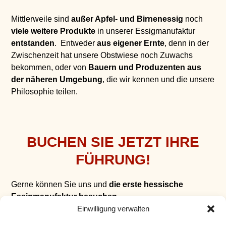
Mittlerweile sind
außer Apfel- und Birnenessig
noch
viele weitere Produkte
in unserer Essigmanufaktur
entstanden
. Entweder
aus eigener Ernte
, denn in der
Zwischenzeit hat unsere Obstwiese noch Zuwachs
bekommen, oder von
Bauern und Produzenten aus
der näheren Umgebung
, die wir kennen und die unsere
Philosophie teilen.
BUCHEN SIE JETZT IHRE
FÜHRUNG!
Gerne können Sie uns und
die erste hessische
Essigmanufaktur bes
uchen
.
Einwilligung verwalten
Verkosten
Sie in unserem
Freiheits-Laden
alle unsere