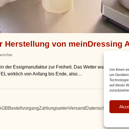
er Herstellung von meinDressing
erichte
n der Essigmanufaktur zur Freiheit. Das Wetter war so richti
Um Ihnen ei
EL wirklich von Anfang bis Ende, also…
um Gerätein
Technologie
auf dieser W
zurückziehe
Akze
AGB
Bestellvorgang
Zahlungsarten
Versand
Datenschutz
Widerruf 
Vertrag widerrufen