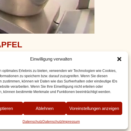
 APFEL
Einwilligung verwalten
g schön sonnig und so konnte Kameramann Jonas Diehl
n optimales Erlebnis zu bieten, verwenden wir Technologien wie Cookies,
formationen zu speichern bzw. darauf zuzugreifen. Wenn Sie diesen
n zustimmen, können wir Daten wie das Surfverhalten oder eindeutige IDs
ebsite verarbeiten. Wenn Sie Ihre Einwilligung nicht erteilen oder
n, können bestimmte Merkmale und Funktionen beeinträchtigt werden.
ptieren
Ablehnen
Voreinstellungen anzeigen
für digitale Inhalte
Widerruf
Datenschutz
Datenschutz
Impressum