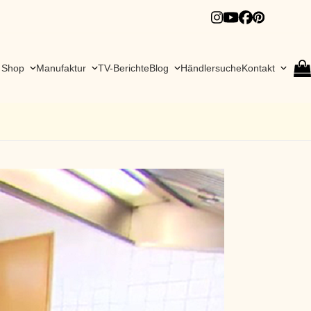
Instagram
YouTube
Facebook
Pinteres
Shop
Manufaktur
TV-Berichte
Blog
Händlersuche
Kontakt
go
to
cart