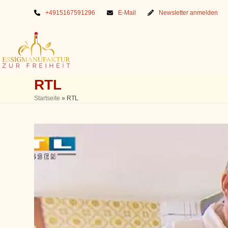
Skip
+4915167591296
E-Mail
Newsletter anmelden
to
content
RTL
Startseite
»
RTL