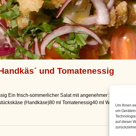
 Handkäs´ und Tomatenessig
ig Ein frisch-sommerlicher Salat mit angenehmer Säure und 
ückskäse (Handkäse)80 ml Tomatenessig40 ml Wasser80 ml Olive
Um Ihnen ei
um Gerätein
Technologie
auf dieser W
zurückziehe