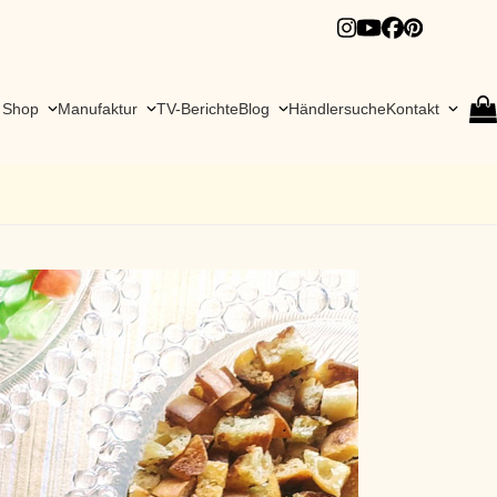
Instagram
YouTube
Facebook
Pinteres
Shop
Manufaktur
TV-Berichte
Blog
Händlersuche
Kontakt
go
to
cart