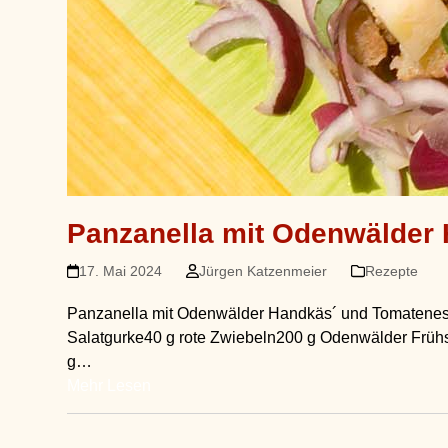
Panzanella mit Odenwälder
17. Mai 2024
Jürgen Katzenmeier
Rezepte
Panzanella mit Odenwälder Handkäs´ und Tomateness
Salatgurke40 g rote Zwiebeln200 g Odenwälder Frühst
g…
Mehr Lesen