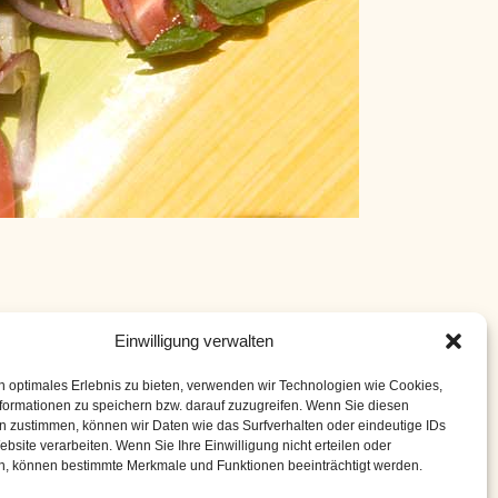
Einwilligung verwalten
Würze 360 g Weißbrot160 g Kirschtomaten120 g
nöl (kalt gepresst)20 Blatt Basilikum (frisch)10
n optimales Erlebnis zu bieten, verwenden wir Technologien wie Cookies,
formationen zu speichern bzw. darauf zuzugreifen. Wenn Sie diesen
n zustimmen, können wir Daten wie das Surfverhalten oder eindeutige IDs
ebsite verarbeiten. Wenn Sie Ihre Einwilligung nicht erteilen oder
n, können bestimmte Merkmale und Funktionen beeinträchtigt werden.