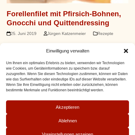
Forellenfilet mit Pfirsich-Bohnen,
Gnocchi und Quittendressing
25. Juni 2019
Jürgen Katzenmeier
Rezepte
Forellenfilet mit Pfirsich-Bohnen, Gnocchi und
Einwilligung verwalten
Quittendressing Ein wunderbar sommerlich-leichtes
Rezept, das durch die Kombination von Fisch, Früchten
Um Ihnen ein optimales Erlebnis zu bieten, verwenden wir Technologien
und Bohnen besticht. Für die Gnocchi1 kg Kartoffeln
wie Cookies, um Geräteinformationen zu speichern bzw. darauf
zuzugreifen. Wenn Sie diesen Technologien zustimmen, können wir Daten
(vorwiegend festkochend)3 Stück Eigelb30 g
wie das Surfverhalten oder eindeutige IDs auf dieser Website verarbeiten.
Kartoffelstärke15 g Salz40 g ButterFür die Pfirsich-
Wenn Sie Ihre Einwilligung nicht erteilen oder zurückziehen, können
Bohnen200 g grüne…
bestimmte Merkmale und Funktionen beeinträchtigt werden.
Mehr Lesen
Akzeptieren
Ablehnen
Impressum
AGB
Bestellvorgang
Zahlungsarten
Versand
Datenschutz
Widerruf für digitale Inhalte
Widerruf
Voreinstellungen anzeigen