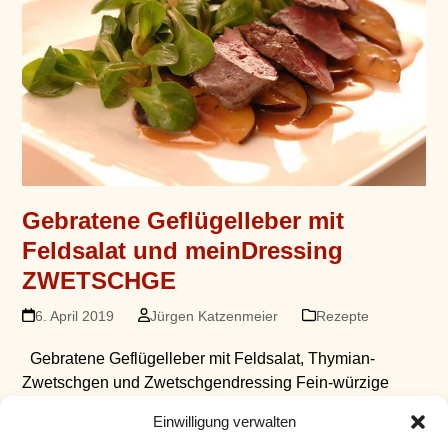
Gebratene Geflügelleber mit
Feldsalat und meinDressing
ZWETSCHGE
6. April 2019
Jürgen Katzenmeier
Rezepte
Gebratene Geflügelleber mit Feldsalat, Thymian-
Zwetschgen und Zwetschgendressing Fein-würzige
Geflügelleber und Thymian-Zwetschgen als Kontrast zu
Einwilligung verwalten
fruchtig-säuerlichem meinDressing ZWETSCHGE Für