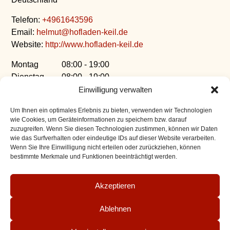
Telefon:
+4961643596
Email:
helmut@hofladen-keil.de
Website:
http://www.hofladen-keil.de
Montag
08:00 - 19:00
Dienstag
08:00 - 19:00
Mittwoch
08:00 - 19:00
Einwilligung verwalten
Donnerstag
08:00 - 19:00
Um Ihnen ein optimales Erlebnis zu bieten, verwenden wir Technologien
Freitag
08:00 - 19:00
wie Cookies, um Geräteinformationen zu speichern bzw. darauf
Samstag
08:00 - 19:00
zuzugreifen. Wenn Sie diesen Technologien zustimmen, können wir Daten
Sonntag
08:00 - 19:00
wie das Surfverhalten oder eindeutige IDs auf dieser Website verarbeiten.
Wenn Sie Ihre Einwilligung nicht erteilen oder zurückziehen, können
bestimmte Merkmale und Funktionen beeinträchtigt werden.
Akzeptieren
Detmolder
Globus-Markt
vorheriger
Nächster
Pfeffersäckchen
Eschborn
Ablehnen
Beitrag:
Beitrag:
Impressum
AGB
Bestellvorgang
Zahlungsarten
Versand
Datenschutz
Widerruf für digitale Inhalte
Widerruf