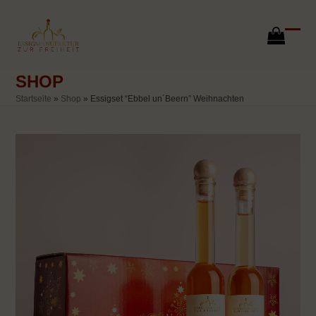
Skip
to
content
go
Ope
Clos
to
mobi
mobi
cart
SHOP
men
men
Startseite
»
Shop
»
Essigset “Ebbel un´Beern” Weihnachten