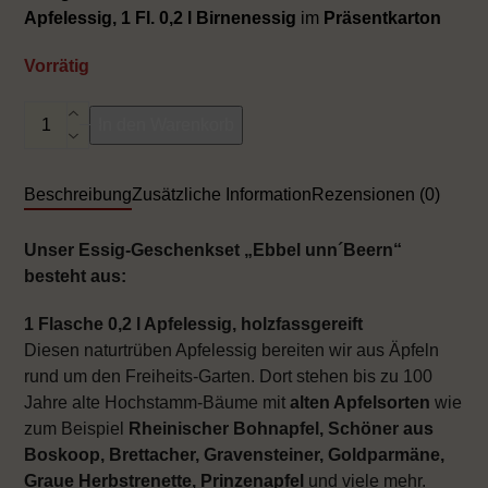
0
Apfelessig, 1 Fl. 0,2 l Birnenessig
im
Präsentkarton
von
5
Vorrätig
Essigset
In den Warenkorb
"Ebbel
un
´Beern"
Beschreibung
Zusätzliche Information
Rezensionen (0)
Weihnachten
Menge
Unser Essig-Geschenkset „Ebbel unn´Beern“
besteht aus:
1 Flasche 0,2 l Apfelessig, holzfassgereift
Diesen naturtrüben Apfelessig bereiten wir aus Äpfeln
rund um den Freiheits-Garten. Dort stehen bis zu 100
Jahre alte Hochstamm-Bäume mit
alten Apfelsorten
wie
zum Beispiel
Rheinischer Bohnapfel, Schöner aus
Boskoop, Brettacher, Gravensteiner, Goldparmäne,
Graue Herbstrenette, Prinzenapfel
und viele mehr.