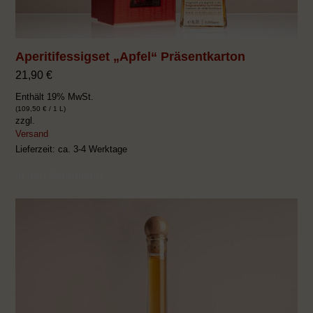
Aperitifessigset „Apfel“ Präsentkarton
21,90
€
Enthält 19% MwSt.
(
109,50
€
/ 1 L)
zzgl.
Versand
Lieferzeit: ca. 3-4 Werktage
In den Warenkorb