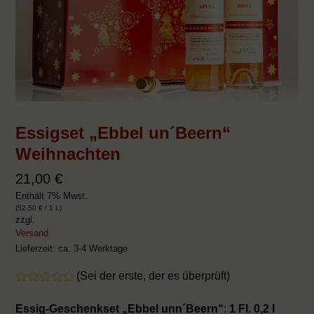
Essigset „Ebbel un´Beern“
Weihnachten
21,00
€
Enthält 7% Mwst.
(
52,50
€
/ 1 L)
zzgl.
Versand
Lieferzeit: ca. 3-4 Werktage
(
Sei der erste, der es überprüft
)
Bewertet
mit
Essig-Geschenkset „Ebbel unn´Beern“
:
1 Fl. 0,2 l