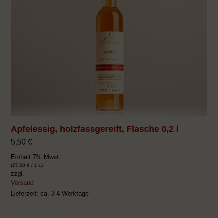
Apfelessig, holzfassgereift, Flasche 0,2 l
5,50
€
Enthält 7% Mwst.
(
27,50
€
/ 1 L)
zzgl.
Versand
Lieferzeit: ca. 3-4 Werktage
In den Warenkorb