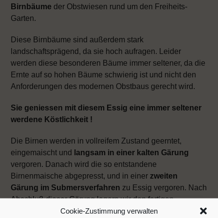
Birnbäume
der Obstwiesen rund um den Freiheits-
Garten.
Diese Birnbäume sind außerdem stark
landschaftsprägend, da sie hoch aufragen. Leider
werden diese besonderen Bäume immer seltener, da die
Ernte auf so hohen Bäume schwierig ist und nicht den
Anforderungen des modernen Obstbaus gerecht wird.
Sie geniessen mit diesem Essig eine immer seltener
werdene Köstlichkeit !
Die Birnen werden in vollreifem Zustand geerntet,
eingemaischt und
langsam in einer kalten Gärung
vergoren. Danach wird die so entstandene
Birnenmaische abgepresst, und in einer
zweiten
Gärung im Submersverfahren
zu Essig vergoren. Nach
Abschluß dieser Gärung lagern wir den fertigen
Cookie-Zustimmung verwalten
Birnenessig um die Fruchtaromen zu erhalten und eine