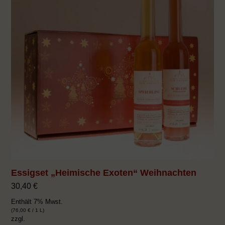
Essigset „Heimische Exoten“ Weihnachten
30,40
€
Enthält 7% Mwst.
(
76,00
€
/ 1 L)
zzgl.