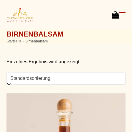
Skip
to
content
go
Ope
Clos
to
mobi
mobi
cart
BIRNENBALSAM
men
men
Startseite
»
Birnenbalsam
Einzelnes Ergebnis wird angezeigt