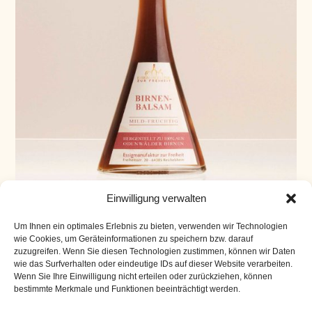
Einwilligung verwalten
Essigspezialität „Birnenbalsam“ Flasche 0,1 l
7,90
€
Um Ihnen ein optimales Erlebnis zu bieten, verwenden wir Technologien
wie Cookies, um Geräteinformationen zu speichern bzw. darauf
Enthält 7% Mwst.
zuzugreifen. Wenn Sie diesen Technologien zustimmen, können wir Daten
(
79,00
€
/ 1 L)
wie das Surfverhalten oder eindeutige IDs auf dieser Website verarbeiten.
zzgl.
Wenn Sie Ihre Einwilligung nicht erteilen oder zurückziehen, können
Versand
bestimmte Merkmale und Funktionen beeinträchtigt werden.
Lieferzeit: ca. 3-4 Werktage