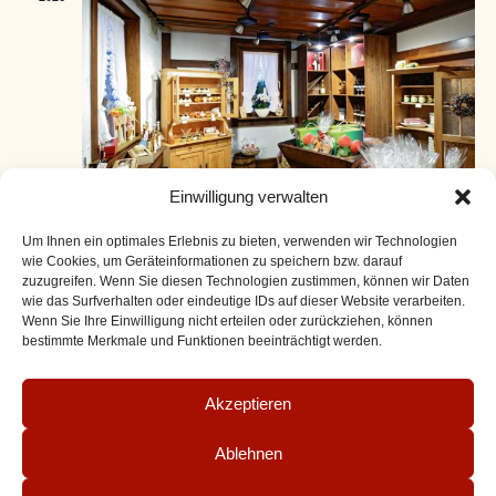
h
t
e
n
n
Einwilligung verwalten
a
Um Ihnen ein optimales Erlebnis zu bieten, verwenden wir Technologien
11. Juli 2026 @ 11:00
-
16:00
v
wie Cookies, um Geräteinformationen zu speichern bzw. darauf
Freiheits-Laden geöffnet !
zuzugreifen. Wenn Sie diesen Technologien zustimmen, können wir Daten
i
wie das Surfverhalten oder eindeutige IDs auf dieser Website verarbeiten.
Essigmanufaktur zur Freiheit
Freiheitsstraße 20, Reichelsheim
Wenn Sie Ihre Einwilligung nicht erteilen oder zurückziehen, können
g
bestimmte Merkmale und Funktionen beeinträchtigt werden.
a
Akzeptieren
t
Ablehnen
i
Impressum
AGB
Bestellvorgang
Zahlungsarten
Versand