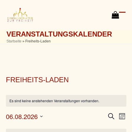
Skip
to
content
go
Ope
Clos
to
mobi
mobi
cart
VERANSTALTUNGSKALENDER
men
men
Startseite
»
Freiheits-Laden
FREIHEITS-LADEN
Es sind keine anstehenden Veranstaltungen vorhanden.
06.08.2026
V
V
Suche
Monat
e
Datum
e
r
K
wählen.