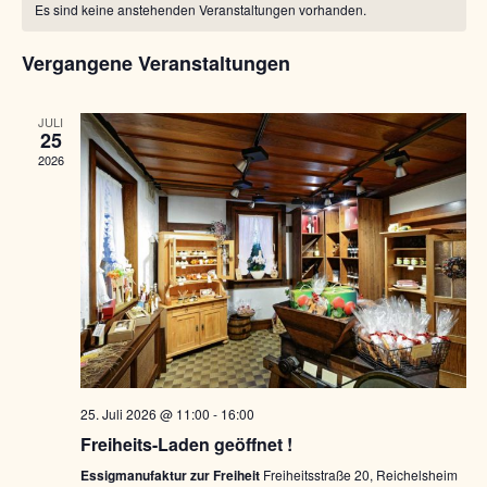
a
Es sind keine anstehenden Veranstaltungen vorhanden.
r
n
a
s
a
Vergangene Veranstaltungen
l
t
a
n
e
l
JULI
s
t
25
n
u
2026
t
n
d
g
a
e
A
n
l
r
s
t
i
v
c
u
h
o
t
n
n
e
n
g
V
25. Juli 2026 @ 11:00
-
16:00
-
e
N
Freiheits-Laden geöffnet !
e
a
n
Essigmanufaktur zur Freiheit
Freiheitsstraße 20, Reichelsheim
v