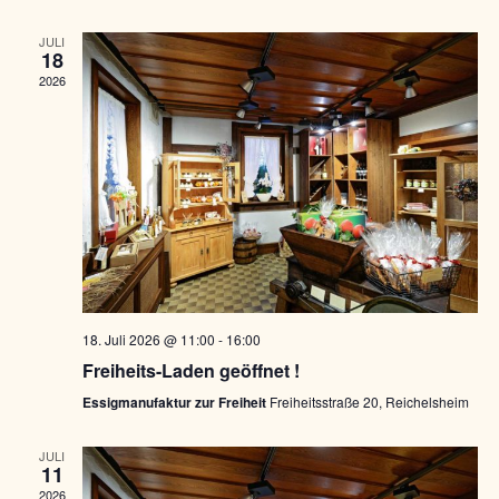
r
i
S
a
g
JULI
18
a
u
n
2026
t
c
i
s
o
h
n
t
-
a
u
l
n
t
d
u
A
18. Juli 2026 @ 11:00
-
16:00
n
Freiheits-Laden geöffnet !
n
g
Essigmanufaktur zur Freiheit
Freiheitsstraße 20, Reichelsheim
s
e
i
JULI
n
11
c
2026