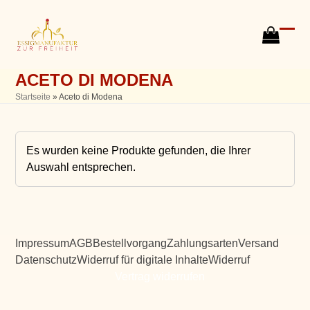
Skip
to
content
go
Ope
Clos
to
mobi
mobi
cart
ACETO DI MODENA
men
men
Startseite
»
Aceto di Modena
Es wurden keine Produkte gefunden, die Ihrer
Auswahl entsprechen.
Impressum
AGB
Bestellvorgang
Zahlungsarten
Versand
Datenschutz
Widerruf für digitale Inhalte
Widerruf
Vertrag widerrufen